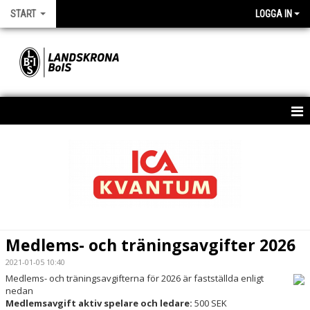
START
LOGGA IN
HEM
OM KLUBBEN
KONTAKT
DOKUMENT
Medlems- och träningsavgifter 2026
MATCHER
2021-01-05 10:40
Medlems- och träningsavgifterna för 2026 är fastställda enligt
FOTBOLLSSKOLOR
nedan
Medlemsavgift aktiv spelare och ledare:
500 SEK