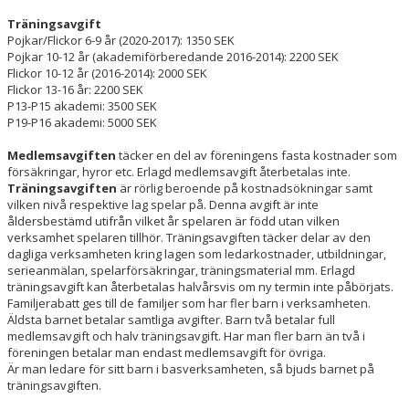
KNATTESKOLA 2026
Träningsavgift
Pojkar/Flickor 6-9 år (2020-2017): 1350 SEK
NATIONELL IDROTTSUTBILDNING - NIU
Pojkar 10-12 år (akademiförberedande 2016-2014): 2200 SEK
Flickor 10-12 år (2016-2014): 2000 SEK
TRÄNINGSKLÄDER - STADIUM
Flickor 13-16 år: 2200 SEK
P13-P15 akademi: 3500 SEK
P19-P16 akademi: 5000 SEK
HANDBOK FÖR LEDARE
Medlemsavgiften
täcker en del av föreningens fasta kostnader som
ANSÖK OM PROVSPEL
försäkringar, hyror etc. Erlagd medlemsavgift återbetalas inte.
Träningsavgiften
är rörlig beroende på kostnadsökningar samt
vilken nivå respektive lag spelar på. Denna avgift är inte
FREDAGSFOTBOLL
åldersbestämd utifrån vilket år spelaren är född utan vilken
verksamhet spelaren tillhör. Träningsavgiften täcker delar av den
dagliga verksamheten kring lagen som ledarkostnader, utbildningar,
serieanmälan, spelarförsäkringar, träningsmaterial mm. Erlagd
träningsavgift kan återbetalas halvårsvis om ny termin inte påbörjats.
Familjerabatt ges till de familjer som har fler barn i verksamheten.
Äldsta barnet betalar samtliga avgifter. Barn två betalar full
medlemsavgift och halv träningsavgift. Har man fler barn än två i
föreningen betalar man endast medlemsavgift för övriga.
Är man ledare för sitt barn i basverksamheten, så bjuds barnet på
träningsavgiften.